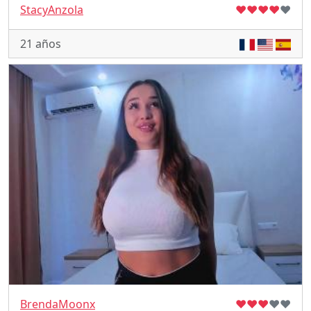
StacyAnzola
♥
♥
♥
♥
♥
21 años
BrendaMoonx
♥
♥
♥
♥
♥