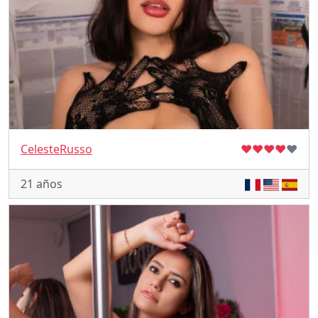
CelesteRusso
♥
♥
♥
♥
♥
21 años