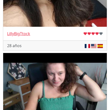
LillyBigTtock
♥
♥
♥
♥
♥
28 años