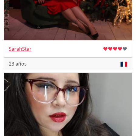
SarahStar
♥
♥
♥
♥
♥
23 años