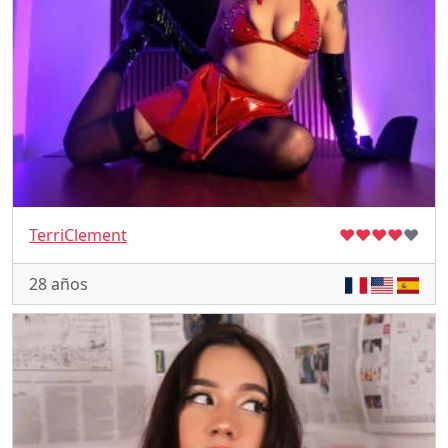
TerriClement
♥
♥
♥
♥
♥
28 años