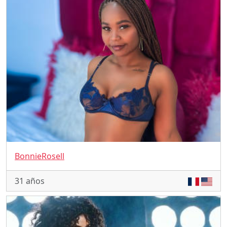
BonnieRosell
31 años