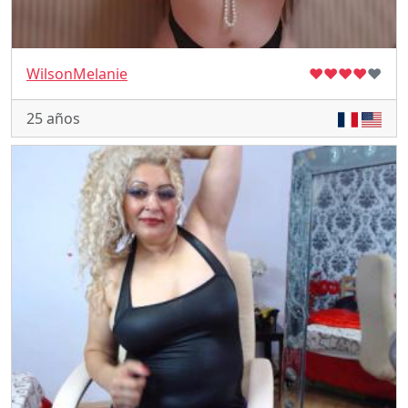
WilsonMelanie
♥
♥
♥
♥
♥
25 años