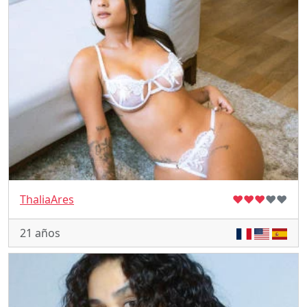
ThaliaAres
♥
♥
♥
♥
♥
21 años