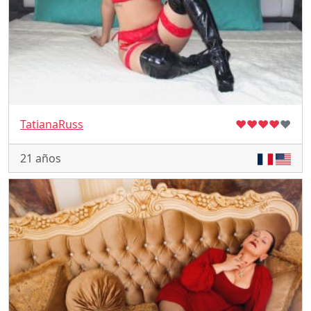
TatianaRuss
♥
♥
♥
♥
♥
21 años