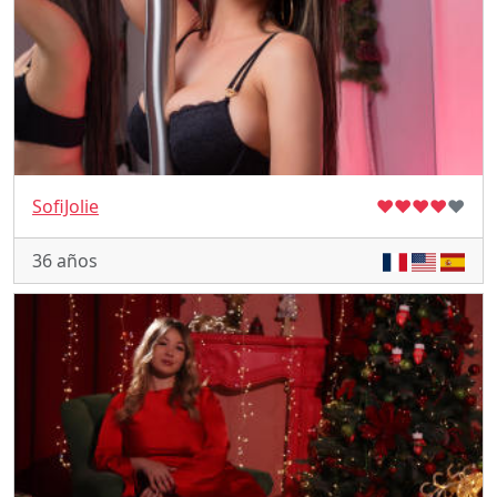
SofiJolie
♥
♥
♥
♥
♥
36 años