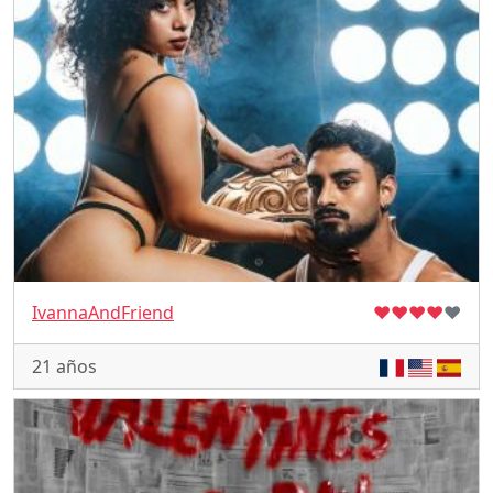
IvannaAndFriend
♥
♥
♥
♥
♥
21 años