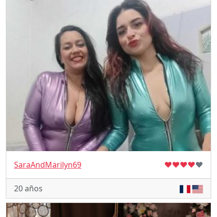
SaraAndMarilyn69
♥
♥
♥
♥
♥
20 años