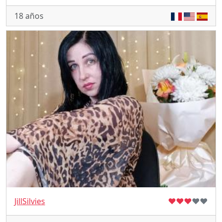
18 años
JillSilvies
♥
♥
♥
♥
♥