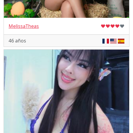
MelissaTheas
♥
♥
♥
♥
♥
46 años