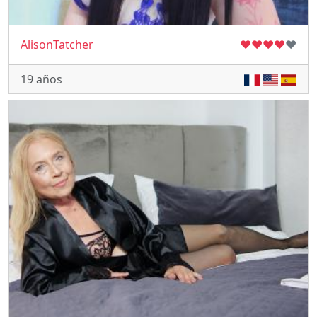
AlisonTatcher
♥
♥
♥
♥
♥
19 años