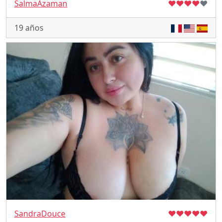
SalmaAzaman
♥
♥
♥
♥
♥
19 años
SandraDouce
♥
♥
♥
♥
♥