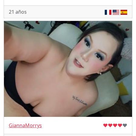
21 años
GiannaMorrys
♥
♥
♥
♥
♥