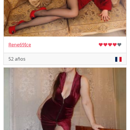
Rene69Ice
♥
♥
♥
♥
♥
52 años