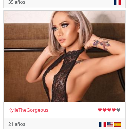
35 años
KylieTheGorgeous
♥
♥
♥
♥
♥
21 años