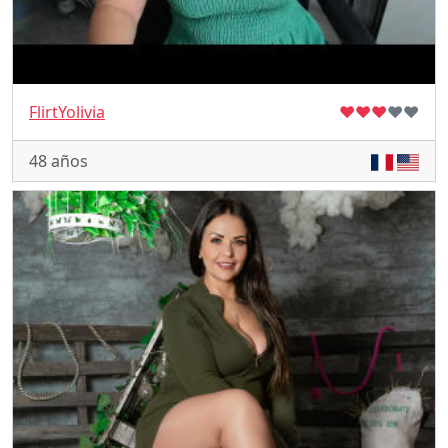
FlirtYolivia
♥
♥
♥
♥
♥
48 años