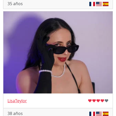
35 años
LisaTeylor
♥
♥
♥
♥
♥
38 años