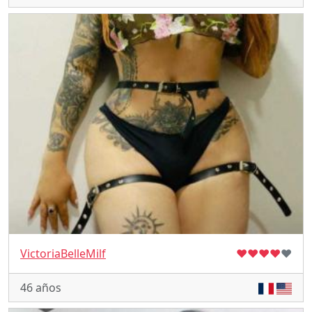
VictoriaBelleMilf
♥
♥
♥
♥
♥
46 años