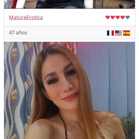
MatureErotica
♥
♥
♥
♥
♥
47 años