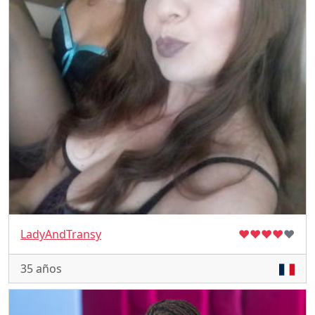
LadyAndTransy
♥
♥
♥
♥
♥
35 años