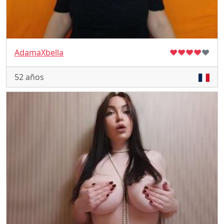
AdamaXbella
♥
♥
♥
♥
♥
52 años