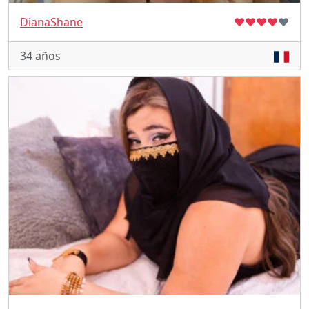
DianaShane
♥
♥
♥
♥
♥
34 años