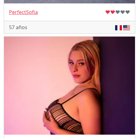
PerfectSofia
♥
♥
♥
♥
♥
57 años