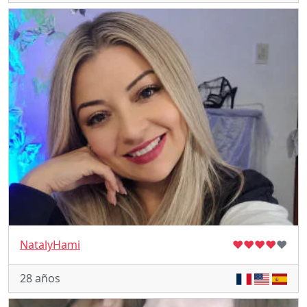
NatalyHami
♥
♥
♥
♥
♥
28 años