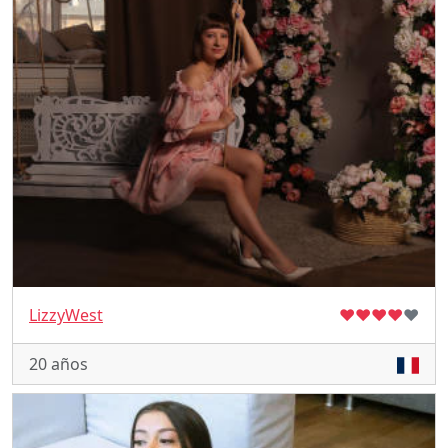
LizzyWest
♥
♥
♥
♥
♥
20 años