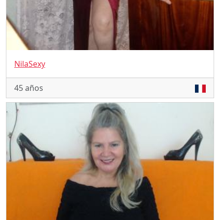
NilaSexy
45 años