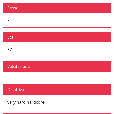
Sesso
F
Età
37
Valutazione
Disattiva
very hard hardcore