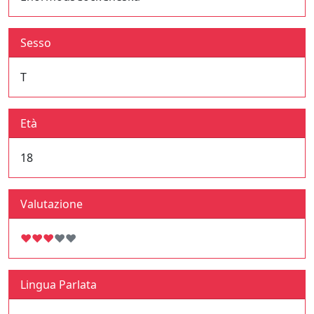
Sesso
T
Età
18
Valutazione
♥
♥
♥
♥
♥
Lingua Parlata