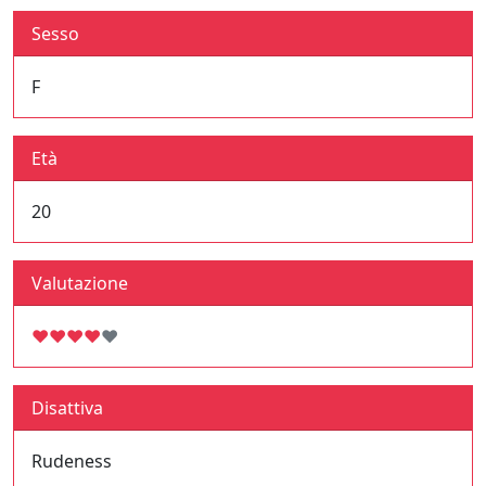
Sesso
F
Età
20
Valutazione
♥
♥
♥
♥
♥
Disattiva
Rudeness