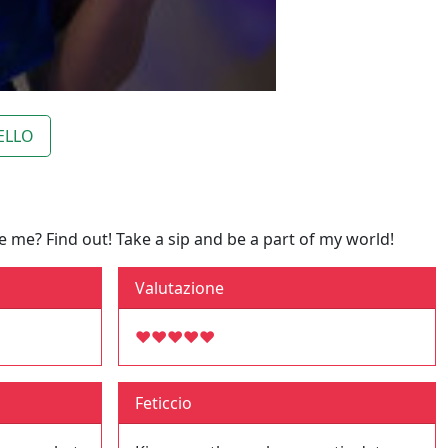
ELLO
 me? Find out! Take a sip and be a part of my world!
Valutazione
♥
♥
♥
♥
♥
Feticcio