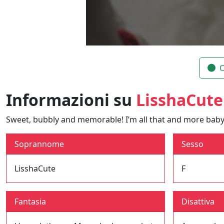
O
Informazioni su
LisshaCute
Sweet, bubbly and memorable! I’m all that and more baby!
Soprannome
Sesso
LisshaCute
F
Fantasia
Disattiva