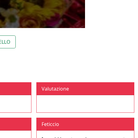
ELLO
Valutazione
Feticcio