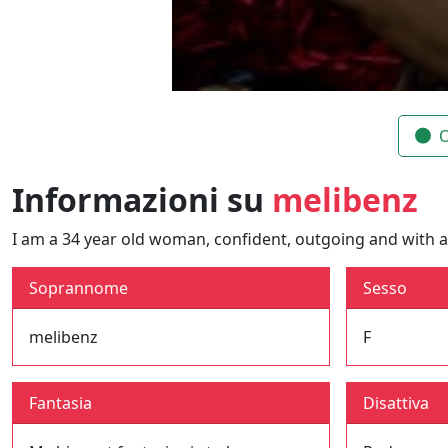
O
Informazioni su
melibenz
I am a 34 year old woman, confident, outgoing and with a 
Soprannome
Sesso
melibenz
F
Fantasia
Disattiva