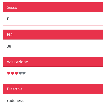
Sesso
F
Età
38
Valutazione
♥
♥
♥
♥
♥
Disattiva
rudeness