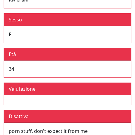
Sesso
F
Età
34
Valutazione
Disattiva
porn stuff. don't expect it from me