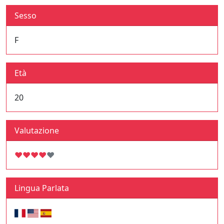
Sesso
F
Età
20
Valutazione
♥
♥
♥
♥
♥
Lingua Parlata