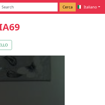
Cerca
Italiano
IA69
ELLO