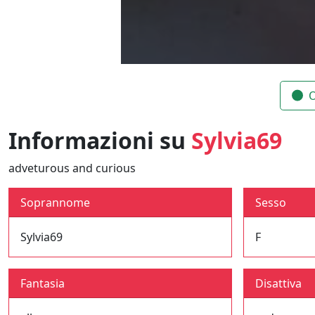
O
Informazioni su
Sylvia69
adveturous and curious
Soprannome
Sesso
Sylvia69
F
Fantasia
Disattiva