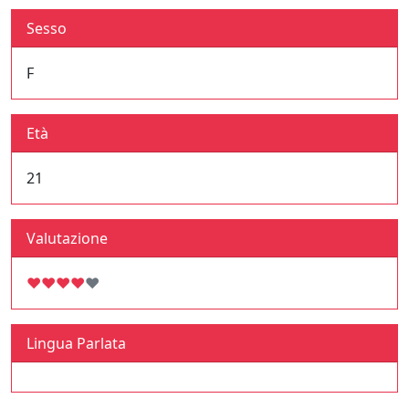
Sesso
F
Età
21
Valutazione
♥
♥
♥
♥
♥
Lingua Parlata