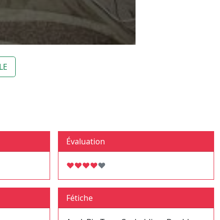
LE
Évaluation
♥
♥
♥
♥
♥
Fétiche