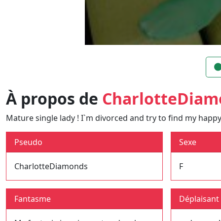
À propos de
CharlotteDiam
Mature single lady ! I`m divorced and try to find my happy
Pseudo
Sexe
CharlotteDiamonds
F
Fantasme
Déplaisant