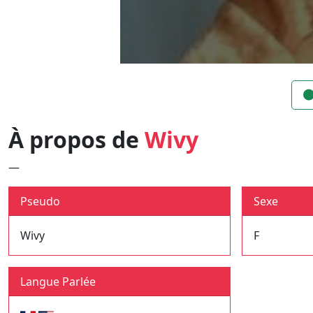
À propos de
Wivy
—
Pseudo
Sexe
Wivy
F
Langue Parlée