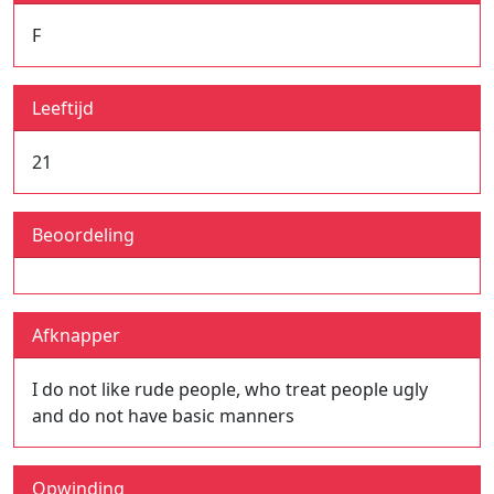
F
Leeftijd
21
Beoordeling
Afknapper
I do not like rude people, who treat people ugly
and do not have basic manners
Opwinding