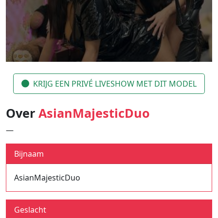
KRIJG EEN PRIVÉ LIVESHOW MET DIT MODEL
Over
AsianMajesticDuo
—
Bijnaam
AsianMajesticDuo
Geslacht