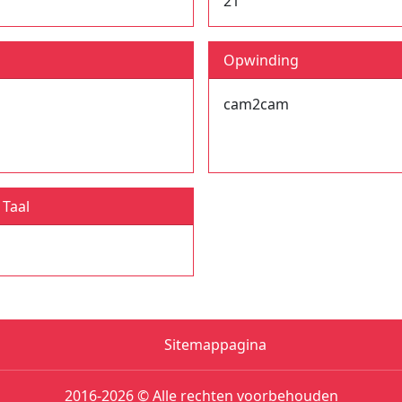
21
Opwinding
cam2cam
Taal
Sitemappagina
2016-2026 © Alle rechten voorbehouden