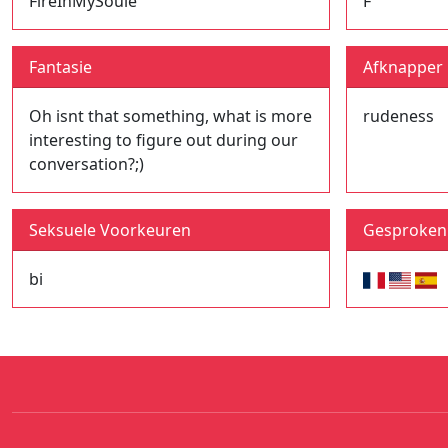
FireInMySoule
F
Fantasie
Afknapper
Oh isnt that something, what is more
rudeness
interesting to figure out during our
conversation?;)
Seksuele Voorkeuren
Gesproken 
bi