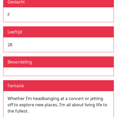
Geslacht
F
Leeftijd
28
Beoordeling
Fantasie
Whether I’m headbanging at a concert or jetting
off to explore new places, I’m all about living life to
the fullest.