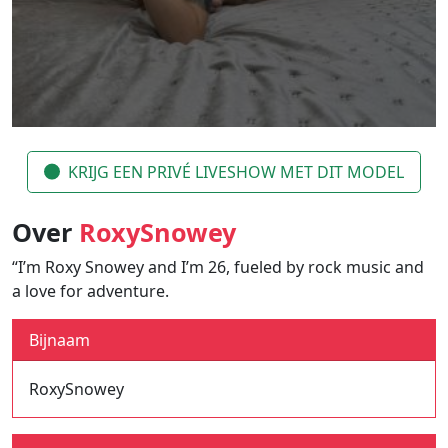
KRIJG EEN PRIVÉ LIVESHOW MET DIT MODEL
Over
RoxySnowey
“I’m Roxy Snowey and I’m 26, fueled by rock music and
a love for adventure.
Bijnaam
RoxySnowey