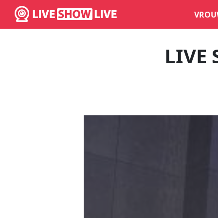
VROU
LIVE