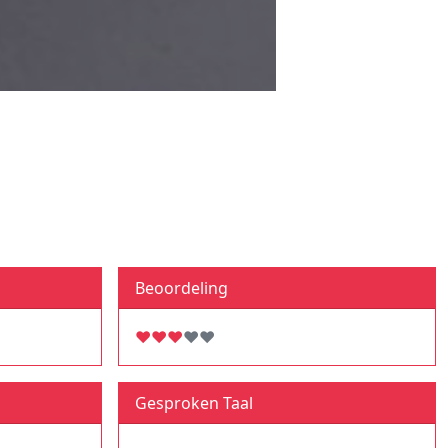
Beoordeling
♥
♥
♥
♥
♥
Gesproken Taal