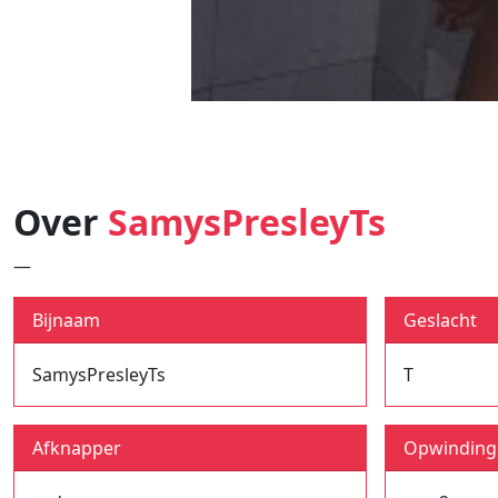
Over
SamysPresleyTs
—
Bijnaam
Geslacht
SamysPresleyTs
T
Afknapper
Opwinding