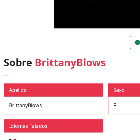
Sobre
BrittanyBlows
—
Apelido
Sexo
BrittanyBlows
F
Idiomas Falados