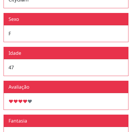
Sexo
F
Idade
47
Avaliação
♥
♥
♥
♥
♥
Fantasia