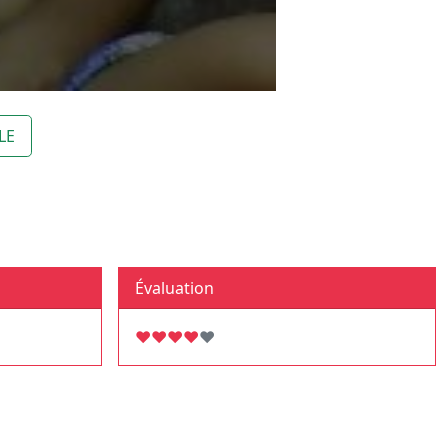
LE
Évaluation
♥
♥
♥
♥
♥