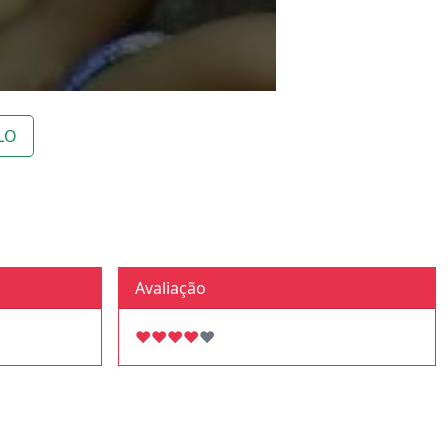
LO
Avaliação
♥
♥
♥
♥
♥