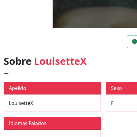
Sobre
LouisetteX
—
Apelido
Sexo
LouisetteX
F
Idiomas Falados