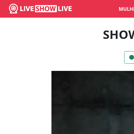
MULH
SHOW